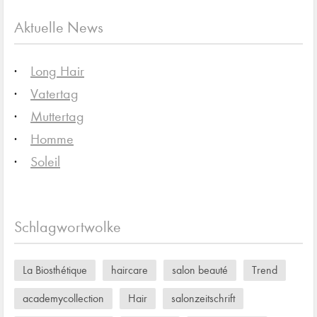
Aktuelle News
Long Hair
Vatertag
Muttertag
Homme
Soleil
Schlagwortwolke
La Biosthétique
haircare
salon beauté
Trend
academycollection
Hair
salonzeitschrift