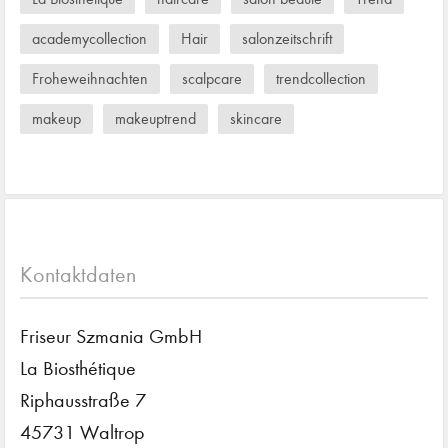
academycollection
Hair
salonzeitschrift
Froheweihnachten
scalpcare
trendcollection
makeup
makeuptrend
skincare
Kontaktdaten
Friseur Szmania GmbH
La Biosthétique
Riphausstraße 7
45731 Waltrop