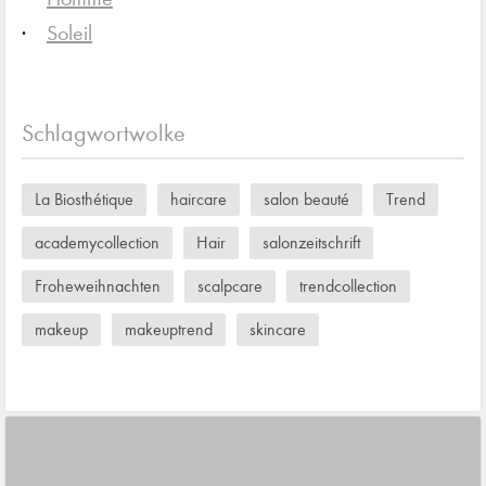
Soleil
Schlagwortwolke
La Biosthétique
haircare
salon beauté
Trend
academycollection
Hair
salonzeitschrift
Froheweihnachten
scalpcare
trendcollection
makeup
makeuptrend
skincare