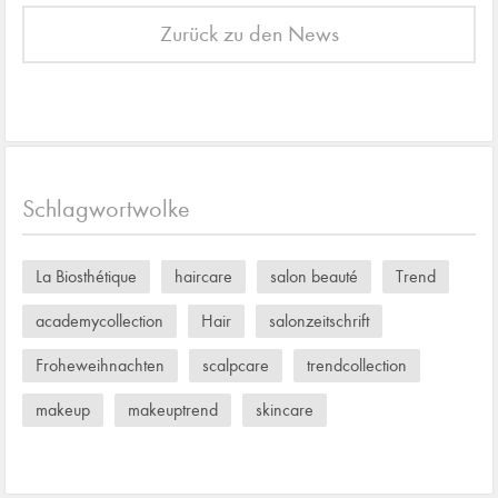
Zurück zu den News
Schlagwortwolke
La Biosthétique
haircare
salon beauté
Trend
academycollection
Hair
salonzeitschrift
Froheweihnachten
scalpcare
trendcollection
makeup
makeuptrend
skincare